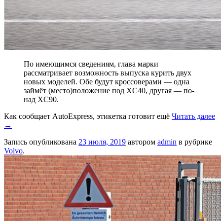
По имеющимся сведениям, глава марки
рассматривает возможность выпуска курить двух
новых моделей. Обе будут кроссоверами — одна
займёт (место)положение под XC40, другая — по-
над XC90.
Как сообщает AutoExpress, этикетка готовит ещё
Читать далее
→
Запись опубликована
23 июля, 2019
автором
admin
в рубрике
Volvo
.