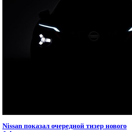
Nissan показал очередной тизер нового