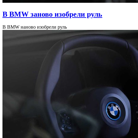
В BMW заново изобрели руль
В BMW наново изобрели руль