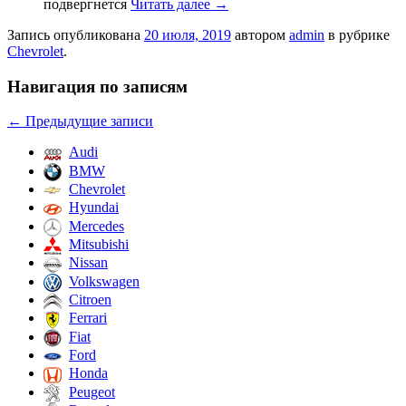
подвергнется
Читать далее
→
Запись опубликована
20 июля, 2019
автором
admin
в рубрике
Chevrolet
.
Навигация по записям
←
Предыдущие записи
Audi
BMW
Chevrolet
Hyundai
Mercedes
Mitsubishi
Nissan
Volkswagen
Citroen
Ferrari
Fiat
Ford
Honda
Peugeot