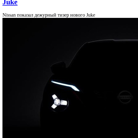
Juke
Nissan показал дежурный тизер нового Juke