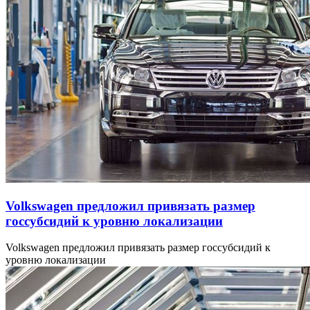
Volkswagen предложил привязать размер
госсубсидий к уровню локализации
Volkswagen предложил привязать размер госсубсидий к
уровню локализации