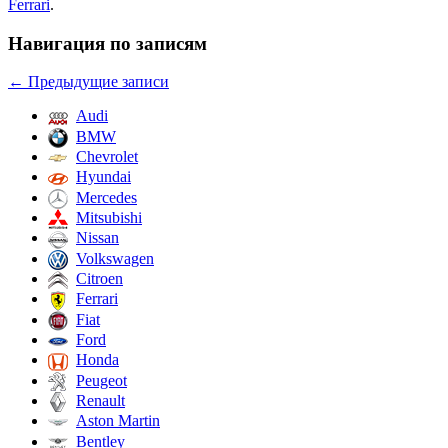
Ferrari
.
Навигация по записям
←
Предыдущие записи
Audi
BMW
Chevrolet
Hyundai
Mercedes
Mitsubishi
Nissan
Volkswagen
Citroen
Ferrari
Fiat
Ford
Honda
Peugeot
Renault
Aston Martin
Bentley