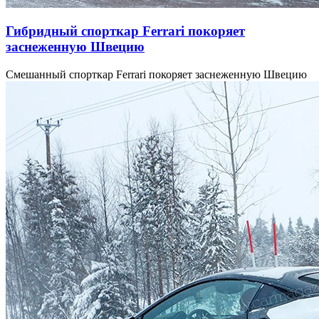
Гибридный спорткар Ferrari покоряет
заснеженную Швецию
Смешанный спорткар Ferrari покоряет заснеженную Швецию