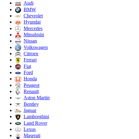
Audi
BMW
Chevrolet
Hyundai
Mercedes
Mitsubishi
Nissan
Volkswagen
Citroen
Ferrari
Fiat
Ford
Honda
Peugeot
Renault
Aston Martin
Bentley
Jaguar
Lamborghini
Land Rover
Lexus
Maserati