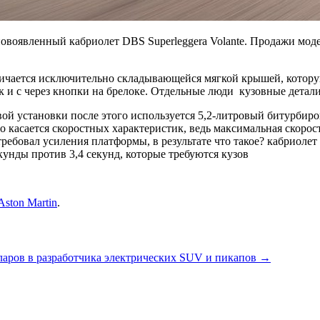
новоявленный кабриолет DBS Superleggera Volante. Продажи мод
ичается исключительно складывающейся мягкой крышей, которую 
к и с через кнопки на брелоке. Отдельные люди кузовные детал
овой установки после этого используется 5,2-литровый битурби
 касается скоростных характеристик, ведь максимальная скорос
овал усиления платформы, в результате что такое? кабриолет на
кунды против 3,4 секунд, которые требуются кузов
Aston Martin
.
лларов в разработчика электрических SUV и пикапов
→