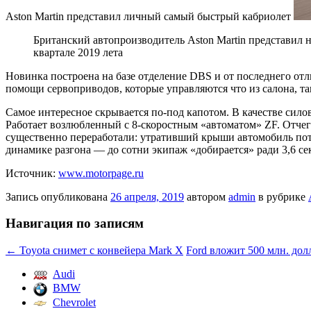
Aston Martin представил личный самый быстрый кабриолет
Британский автопроизводитель Aston Martin представил 
квартале 2019 лета
Новинка построена на базе отделение DBS и от последнего
отл
помощи сервоприводов, которые управляются что из салона, та
Самое интересное скрывается по-под капотом. В качестве сил
Работает возлюбленный с 8-скоростным «автоматом» ZF. Отчего
существенно переработали: утративший крыши автомобиль потреб
динамике разгона — до сотни экипаж «добирается» ради 3,6 се
Источник:
www.motorpage.ru
Запись опубликована
26 апреля, 2019
автором
admin
в рубрике
Навигация по записям
←
Toyota снимет с конвейера Mark X
Ford вложит 500 млн. до
Audi
BMW
Chevrolet