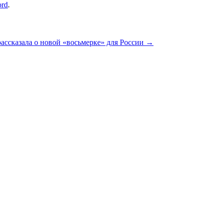
ord
.
ссказала о новой «восьмерке» для России
→