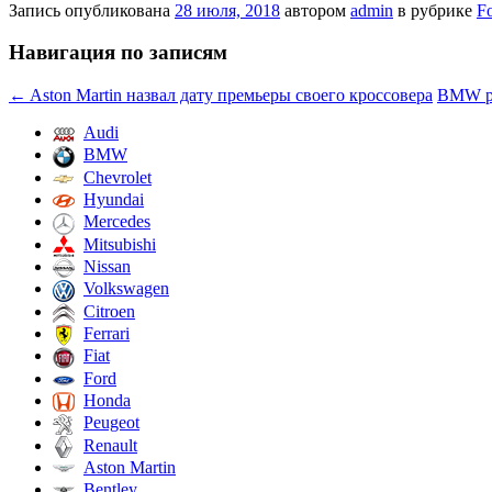
Запись опубликована
28 июля, 2018
автором
admin
в рубрике
F
Навигация по записям
←
Aston Martin назвал дату премьеры своего кроссовера
BMW ра
Audi
BMW
Chevrolet
Hyundai
Mercedes
Mitsubishi
Nissan
Volkswagen
Citroen
Ferrari
Fiat
Ford
Honda
Peugeot
Renault
Aston Martin
Bentley