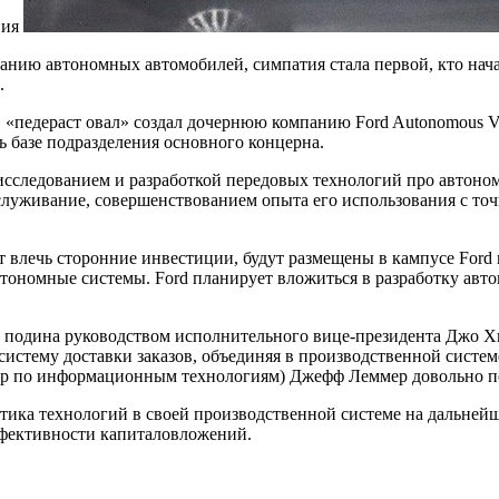
ния
данию автономных автомобилей, симпатия стала первой, кто нача
.
 «педераст овал» создал дочернюю компанию Ford Autonomous Veh
 базе подразделения основного концерна.
ся исследованием и разработкой передовых технологий про автон
служивание, совершенствованием опыта его использования с точк
влечь сторонние инвестиции, будут размещены в кампусе Ford 
автономные системы. Ford планирует вложиться в разработку ав
» подина руководством исполнительного вице-президента Джо Хи
стему доставки заказов, объединяя в производственной системе
ктор по информационным технологиям) Джефф Леммер довольно п
тика технологий в своей производственной системе на дальней
ффективности капиталовложений.