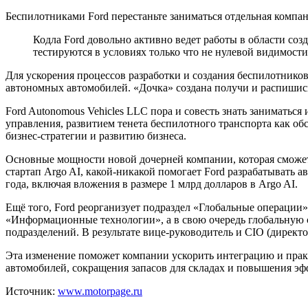
Беспилотниками Ford перестаньте заниматься отдельная компа
Кодла Ford довольно активно ведет работы в области соз
тестируются в условиях только что не нулевой видимости
Для ускорения процессов разработки и создания беспилотников
автономных автомобилей. «Дочка» создана получи и распишись
Ford Autonomous Vehicles LLC пора и совесть знать занимать
управления, развитием тенета беспилотного транспорта как об
бизнес-стратегии и развитию бизнеса.
Основные мощности новой дочерней компании, которая сможет 
стартап Argo AI, какой-никакой помогает Ford разрабатывать 
года, включая вложения в размере 1 млрд долларов в Argo AI.
Ещё того, Ford реорганизует подраздел «Глобальные операции
«Информационные технологии», а в свою очередь глобальную си
подразделений. В результате вице-руководитель и CIO (дире
Эта изменение поможет компании ускорить интеграцию и прак
автомобилей, сокращения запасов для складах и повышения э
Источник:
www.motorpage.ru