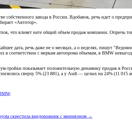
е собственного завода в России. Вдобавок, речь идет о предпри
обирает
«Автотор».
пок, что влияет нате общий объем продаж компании. Опричь тог
йшее дата, речь даже не о месяцах, а о неделях, пишут "Ведомо
ьших в соответствии с меркам автопрома объемам, в BMW невыг
иум-тройки показывает положительную динамику продаж в России
снизились сверху 5% (23 881), а у Audi — целых на 24% (11 015 
BMW
.
oyota скрестила внедорожник с минивэном
→