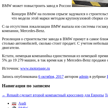
BMW может повыстроить завод в России
Концерн BMW на полном серьезе задумался о строительств
что модели этой марки методом крупноузловой сборки с
С-за отсутствия локализации BMW выпала изо системы госзаку
компании, Mercedes-Benz.
Резолюция о строительстве завода в BMW примут в самое ближа
столько автомобилей, сколько стоит продает. С учетом небол
двигатели.
Кстати, немецкая компанийка единственная из немецкой прем
5% до 19 279 машин, в так время как у Mercedes-Benz продажи 
Источник:
www.motorpage.ru
Запись опубликована
6 октября, 2017
автором
admin
в рубрике
Навигация по записям
←
Renault сделает второй компактный кроссовер для Европы
T
Audi