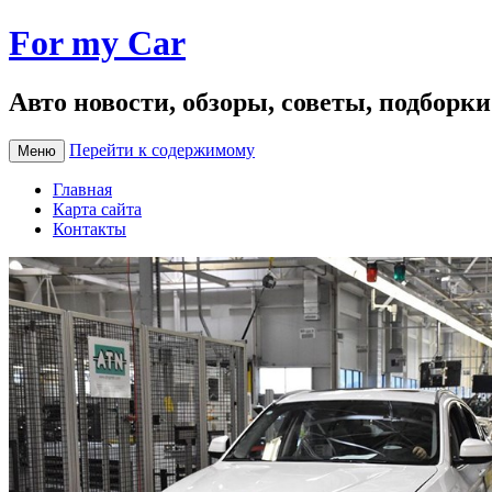
For my Car
Авто новости, обзоры, советы, подборк
Перейти к содержимому
Меню
Главная
Карта сайта
Контакты