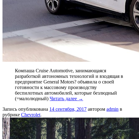
Компаша Cruise Automotive, занимающаяся
разработкой автономных технологий и входящая в
предприятие General Motors? объявила о своей
готовности к массовому производству
беспилотных автомобилей, которые безлюдный
(=малолюдный)
Читать далее
→
Запись опубликована
14 сентября, 2017
автором
admin
в
рубрике
Chevrolet
.