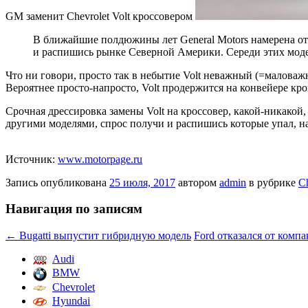
GM заменит Chevrolet Volt кроссовером
В ближайшие полдюжины лет General Motors намерена отк
и распишись рынке Северной Америки. Середи этих моделе
Что ни говори, просто
так в небытие Volt неважный (=маловаж
Вероятнее просто-напросто, Volt продержится на конвейере кро
Срочная дрессировка замены Volt на кроссовер, какой-никакой, 
другими моделями, спрос получи и распишись которые упал, н
Источник:
www.motorpage.ru
Запись опубликована
25 июля, 2017
автором
admin
в рубрике
Ch
Навигация по записям
←
Bugatti выпустит гибридную модель
Ford отказался от комп
Audi
BMW
Chevrolet
Hyundai