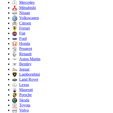
Mercedes
Mitsubishi
Nissan
Volkswagen
Citroen
Ferrari
Fiat
Ford
Honda
Peugeot
Renault
Aston Martin
Bentley
Jaguar
Lamborghini
Land Rover
Lexus
Maserati
Porsche
Skoda
Toyota
Volvo