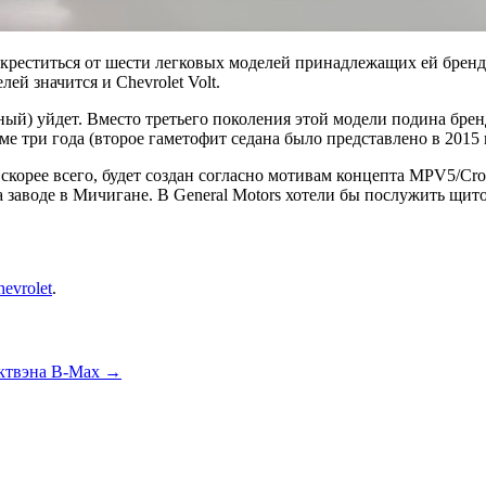
реститься от шести легковых моделей принадлежащих ей брендов
й значится и Chevrolet Volt.
ный) уйдет. Вместо третьего поколения этой модели подина бре
ме три года (второе гаметофит седана было представлено в 2015 
скорее всего, будет создан согласно мотивам концепта MPV5/Cross
а заводе в Мичигане. В General Motors хотели бы послужить щи
evrolet
.
актвэна В-Max
→