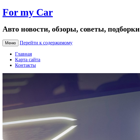
For my Car
Авто новости, обзоры, советы, подборк
Перейти к содержимому
Меню
Главная
Карта сайта
Контакты