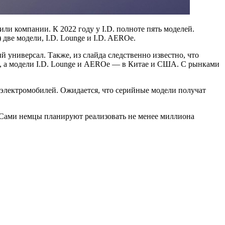
ли компании. К 2022 году у I.D. полноте пять моделей.
) две модели, I.D. Lounge и I.D. AEROe.
 универсал. Также, из слайда следственно известно, что
тае, а модели I.D. Lounge и AEROe — в Китае и США. С рынками
 электромобилей. Ожидается, что серийные модели получат
. Сами немцы планируют реализовать не менее миллиона