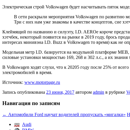
Электрическая строй Volkswagen будет насчитывать пяток мод
В сети раскрыли мероприятия Volkswagen по развитию мо
Три с них нам уже знакомы в качестве концептов, сие
хэт
Клеймящий по названию и силуэту, I.D. AEROe короче представ
хэтчбек, некоторый появится на рынке в 2019 году, брось прод
интересах минивэна I.D. Buzz в Volkswagen то время) как не оп
Модельная метр I.D. базируется на модульной платформе MEB,
силовые установки мощностью 169, 268 и 302 л.с., а их знания
В Volkswagen ходят слухи, что к 20205 году после 25% от все
электромобилей в время.
Источник:
www.motorpage.ru
Запись опубликована
23 июня, 2017
автором
admin
в рубрике
V
Навигация по записям
←
Автомобили Ford научат водителей пропускать «мигалки»
Н
Audi