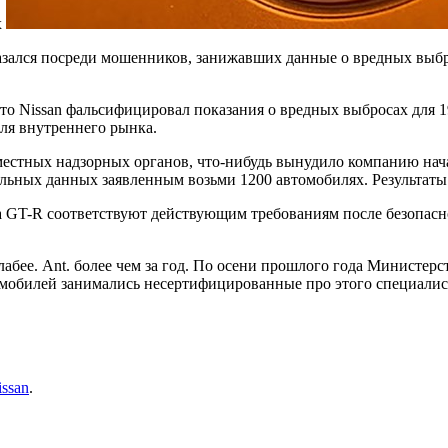
х
казался посреди мошенников, занижавших данные о вредных выбр
что Nissan фальсифицировал показания о вредных выбросах для 1
ля внутреннего рынка.
 местных надзорных органов, что-нибудь вынудило компанию нача
еальных данных заявленным возьми 1200 автомобилях. Результат
ра GT-R соответствуют действующим требованиям после безопас
лабее. Ant. более чем за год. По осени прошлого года Министе
омобилей занимались несертифицированные про этого специалист
issan
.