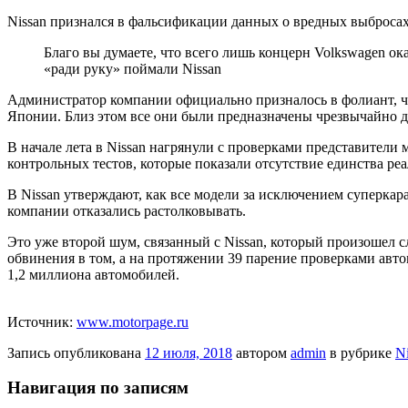
Nissan признался в фальсификации данных о вредных выброса
Благо вы думаете, что всего лишь концерн Volkswagen о
«ради руку» поймали Nissan
Администратор компании официально
призналось в фолиант, 
Японии. Близ этом все они были предназначены чрезвычайно д
В начале лета в Nissan нагрянули с проверками представители
контрольных тестов, которые показали отсутствие единства р
В Nissan утверждают, как все модели за исключением суперка
компании отказались растолковывать.
Это уже второй шум, связанный с Nissan, который произошел с
обвинения в том, а на протяжении 39 парение проверками авт
1,2 миллиона автомобилей.
Источник:
www.motorpage.ru
Запись опубликована
12 июля, 2018
автором
admin
в рубрике
N
Навигация по записям