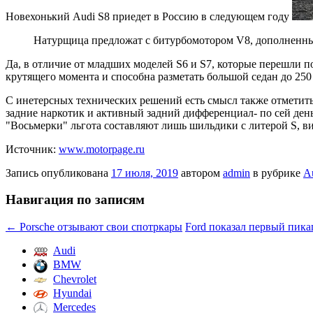
Новехонький Audi S8 приедет в Россию в следующем году
Натурщица предложат с битурбомотором V8, дополненным
Да, в отличие от младших моделей S6 и S7, которые перешли 
крутящего момента и способна разметать большой седан до 25
С инетерсных технических решений есть смысл также отмети
задние наркотик и активный задний дифференциал- по сей ден
"Восьмерки" льгота составляют лишь шильдики с литерой S, 
Источник:
www.motorpage.ru
Запись опубликована
17 июля, 2019
автором
admin
в рубрике
A
Навигация по записям
←
Porsche отзывают свои спотркары
Ford показал первый пика
Audi
BMW
Chevrolet
Hyundai
Mercedes