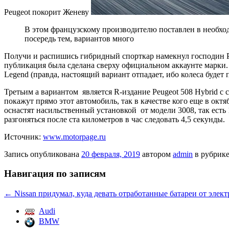
Peugeot покорит Женеву
В этом французскому производителю поставлен в необход
посередь тем, вариантов много
Получи и распишись гибридный спорткар намекнул господин
публикация была сделана сверху официальном аккаунте марки. 
Legend (правда, настоящий вариант отпадает, ибо колеса будет
Третьим а вариантом является R-издание Peugeot 508 Hybrid с
покажут прямо этот автомобиль, так в качестве кого еще в ок
оснастят насильственный установкой от модели 3008, так есть
разгоняться после ста километров в час следовать 4,5 секунды.
Источник:
www.motorpage.ru
Запись опубликована
20 февраля, 2019
автором
admin
в рубрик
Навигация по записям
←
Nissan придумал, куда девать отработанные батареи от элек
Audi
BMW