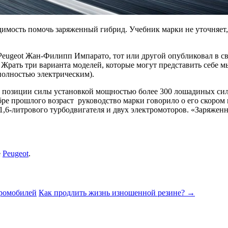
имость помочь заряженный гибрид. Учебник марки не уточняет, 
 Peugeot Жан-Филипп Импарато,
тот или другой опубликовал в с
Жрать три варианта моделей, которые могут представить себе мы
 полностью электрическим).
 с позиции силы установкой мощностью более 300 лошадиных сил.
тябре прошлого возраст руководство марки говорило о его скоро
 1,6-литрового турбодвигателя и двух электромоторов. «Заряже
е
Peugeot
.
тромобилей
Как продлить жизнь изношенной резине?
→