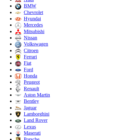
BMW
Chevrolet
Hyundai
Mercedes
Mitsubishi
Nissan
Volkswagen
Citroen
Ferrari
Fiat
Ford
Honda
Peugeot
Renault
Aston Martin
Bentley
Jaguar
Lamborghini
Land Rover
Lexus
Maserati
Porsche