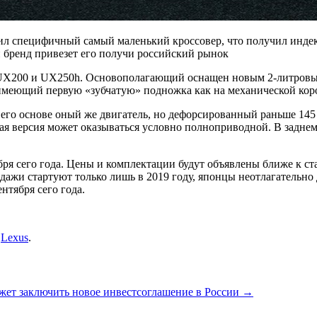
вил специфичный самый маленький кроссовер, что получил индек
 бренд привезет его получи
российский рынок
х: UX200 и UX250h. Основополагающий оснащен новым 2-литровы
ор, имеющий первую «зубчатую» подножка как на механической кор
его основе оный же двигатель, но дефорсированный раньше 145 
ая версия может оказываться условно полноприводной. В заднем
бря сего года. Цены и комплектации будут объявлены ближе к с
одажи стартуют только лишь в 2019 году, японцы неотлагательн
нтября сего года.
е
Lexus
.
жет заключить новое инвестсоглашение в России
→