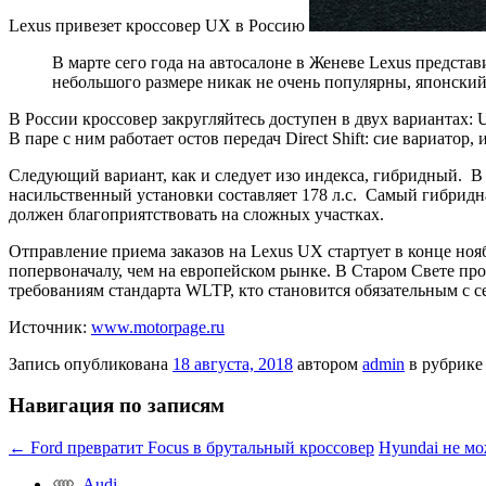
Lexus привезет кроссовер UX в Россию
В марте сего года на автосалоне в Женеве Lexus предста
небольшого размере никак не очень популярны, японский
В России кроссовер закругляйтесь доступен в двух варианта
В паре с ним работает остов передач Direct Shift: сие вариат
Следующий вариант, как и следует изо индекса, гибридный. В 
насильственный установки составляет 178 л.с. Самый гибридн
должен благоприятствовать на сложных участках.
Отправление приема заказов на Lexus UX стартует в конце ноя
попервоначалу, чем на европейском рынке. В Старом Свете пр
требованиям стандарта WLTP, кто становится обязательным с се
Источник:
www.motorpage.ru
Запись опубликована
18 августа, 2018
автором
admin
в рубрик
Навигация по записям
←
Ford превратит Focus в брутальный кроссовер
Hyundai не мо
Audi